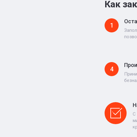
Как за
Оста
1
Запол
позво
Прои
4
Прини
безна
Н
С
м
к