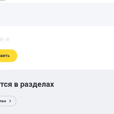
авить
тся в разделах
лен