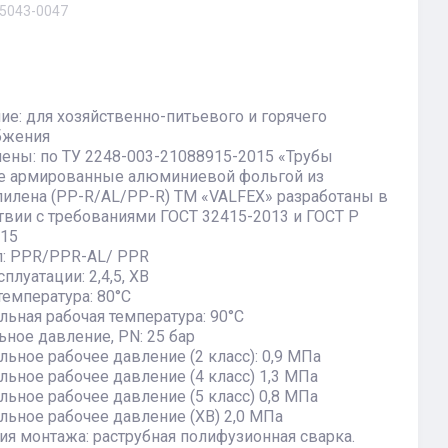
5043-0047
ие: для хозяйственно-питьевого и горячего
бжения
ены: по ТУ 2248-003-21088915-2015 «Трубы
е армированные алюминиевой фольгой из
илена (PP-R/AL/PP-R) ТМ «VALFEX» разработаны в
твии с требованиями ГОСТ 32415-2013 и ГОСТ Р
015
л: PPR/PPR-AL/ PPR
плуатации: 2,4,5, ХВ
температура: 80°С
ьная рабочая температура: 90°С
ное давление, PN: 25 бар
ьное рабочее давление (2 класс): 0,9 МПа
ьное рабочее давление (4 класс) 1,3 МПа
ьное рабочее давление (5 класс) 0,8 МПа
ьное рабочее давление (ХВ) 2,0 МПа
ия монтажа: раструбная полифузионная сварка.