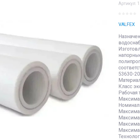
Артикул:
1
VALFEX
Назначен
водосна
Изготовл
напорны
полипроп
соответс
53630-2
Материа
Класс экс
Рабочая 
Максимал
Номиналь
Максимал
Максимал
Максимал
Максимал
Технолог