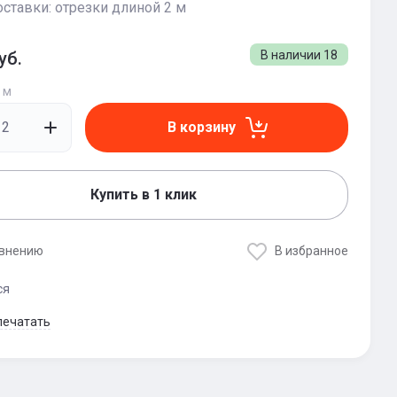
ставки: отрезки длиной 2 м
уб.
В наличии
18
2 м
В корзину
Купить в 1 клик
авнению
В избранное
ся
печатать