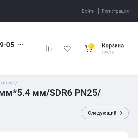
Войти
Регистрация
89-05
Корзина
0
пуста
R 6 PN25/
 мм*5.4 мм/SDR6 PN25/
Следующий