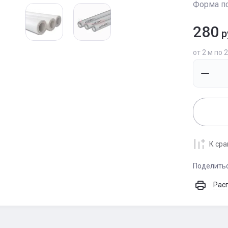
Форма по
280
р
от 2 м по 
К ср
Поделить
Рас