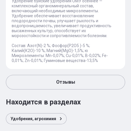
Удобрение буйские удобрения ОМУ осеннее —
комплексный органоминеральный состав,
включающий необходимые микроэлементы.
Удобрение обеспечивает восстановление
плодородности почвы, улучшает рыхлость и
водопроницаемость, увеличивает продуктивность
высаженных культур, способствует их
морозостойкости и сопротивляемости болезням.
Состав: Азот(N)-2 %; Фосфор(P2O5 )-5 %;
Калий(К2О)-10 %; Магний(MgO)-1,5%; ю
Микроэлементы: Mn-0,07%; Сu-0,01%; B-0,02%; Fe-
0,01%; Zn-0,01%; Гуминовые вещества-13,5%
Отзывы
Находится в разделах
Удобрения, агрохимия